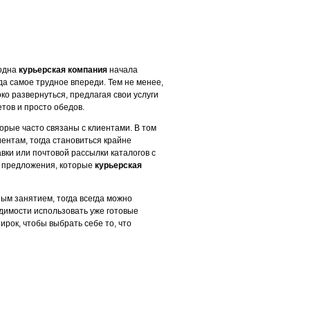
 одна
курьерская компания
начала
да самое трудное впереди. Тем не менее,
о развернуться, предлагая свои услуги
тов и просто обедов.
торые часто связаны с клиентами. В том
ентам, тогда становиться крайне
авки или почтовой рассылки каталогов с
е предложения, которые
курьерская
ым занятием, тогда всегда можно
одимости использовать уже готовые
ирок, чтобы выбрать себе то, что