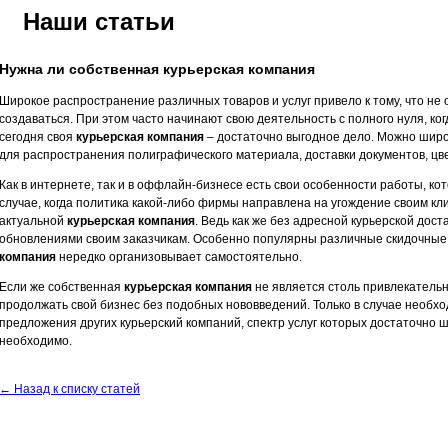
Наши статьи
Нужна ли собственная курьерская компания
Широкое распространение различных товаров и услуг привело к тому, что не
создаваться. При этом часто начинают свою деятельность с полного нуля, ког
сегодня своя
курьерская компания
– достаточно выгодное дело. Можно широк
для распространения полиграфического материала, доставки документов, цве
Как в интернете, так и в оффлайн-бизнесе есть свои особенности работы, ко
случае, когда политика какой-либо фирмы направлена на угождение своим кли
актуальной
курьерская компания
. Ведь как же без адресной курьерской дост
обновлениями своим заказчикам. Особенно популярны различные скидочны
компания
нередко организовывает самостоятельно.
Если же собственная
курьерская компания
не является столь привлекательн
продолжать свой бизнес без подобных нововведений. Только в случае необх
предложения других курьерский компаний, спектр услуг которых достаточно ш
необходимо.
← Назад к списку статей